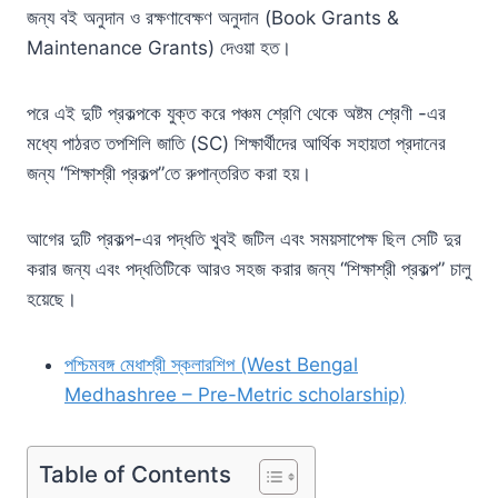
p
a
c
জন্য বই অনুদান ও রক্ষণাবেক্ষণ অনুদান (Book Grants &
y
t
e
Maintenance Grants) দেওয়া হত।
L
s
b
i
A
o
পরে এই দুটি প্রকল্পকে যুক্ত করে পঞ্চম শ্রেণি থেকে অষ্টম শ্রেণী -এর
মধ্যে পাঠরত তপশিলি জাতি (SC) শিক্ষার্থীদের আর্থিক সহায়তা প্রদানের
n
p
o
জন্য “শিক্ষাশ্রী প্রকল্প”তে রুপান্তরিত করা হয়।
k
p
k
আগের দুটি প্রকল্প-এর পদ্ধতি খুবই জটিল এবং সময়সাপেক্ষ ছিল সেটি দুর
করার জন্য এবং পদ্ধতিটিকে আরও সহজ করার জন্য “শিক্ষাশ্রী প্রকল্প” চালু
হয়েছে।
পশ্চিমবঙ্গ মেধাশ্রী স্কলারশিপ (West Bengal
Medhashree – Pre-Metric scholarship)
Table of Contents