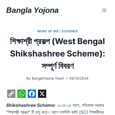
Skip
Bangla Yojona
to
content
NEWS OF WB
|
SCHEMES
শিক্ষাশ্রী প্রকল্প (West Bengal
Shikshashree Scheme):
সম্পূর্ণ বিবরণ
By
BanglaYojona Team
06/12/2024
C
W
F
X
Shikshashree Scheme:
২০১৪-১৫ সালে, পশ্চিমবঙ্গ সরকার
o
h
a
“শিক্ষাশ্রী প্রকল্প” টি চালু করে। আগে তপশিলি জাতি (SC) শিক্ষার্থীদের